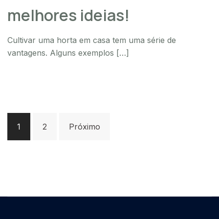
melhores ideias!
Cultivar uma horta em casa tem uma série de
vantagens. Alguns exemplos […]
Paginação
1
2
Próximo
de
posts