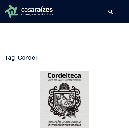
Pular
para
o
conteúdo
Tag:
Cordel